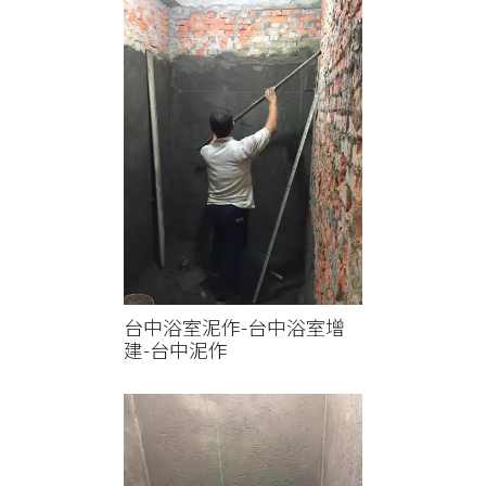
台中浴室泥作-台中浴室增
建-台中泥作