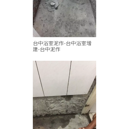
台中浴室泥作-台中浴室增
建-台中泥作