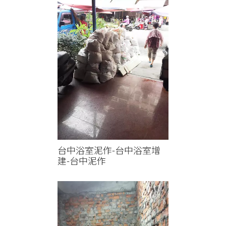
台中浴室泥作-台中浴室增
建-台中泥作