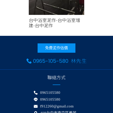
台中浴室泥作-台中浴室增
建-台中泥作
免費泥作估價
林先生
0965-105-580
聯絡方式
0965105580
0965105580
f912260@gmail.com