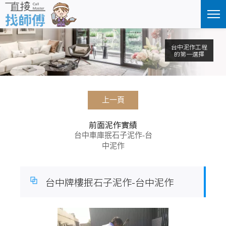
台中泥作工程
的第一選擇
上一頁
前面泥作實績
台中車庫抿石子泥作-台
中泥作
台中牌樓抿石子泥作-台中泥作